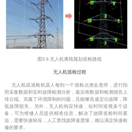
图
3.9
无人机离线规划巡检路线
无人机巡检过程
无人机或巡检机器人每到一个巡检点便会悬停，进行拍
照采集数据和实时故障检测分析，最后将数据和检测报告上
传云端。克服了环境限制的问题，且能够迅速定位故障，降
低故障损失。另外，无人机响应快速，短时间巡视多个设
备，可为维修人员提供精准信息，解决了故障巡检时间紧
迫，需要快速响应，人工查找故障速度慢，难以满足快速检
修的要求。