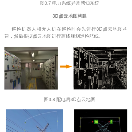
图
3.7
电力系统异常感知系统
3D
点云地图构建
巡检机器人和无人机在巡检时会先进行
3D
点云地图构
建，然后根据点云地图进行离线规划巡检航线。
图
3.8
配电房
3D
点云地图