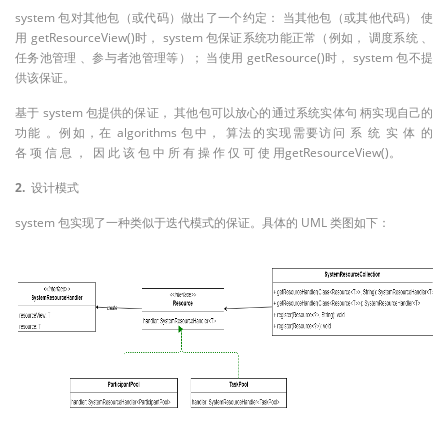
system
包对其他包（或代码）做出了一个约定：
当其他包（或其他代
码）
使
getResourceView()
system
用
时，
包保证系统功能正常
（例如，
调度系统
、
getResource()
system
任务池管理
、参与者池管理等
）；
当使用
时，
包不提
供该保证。
system
基于
包提供的保证，
其他包可以放心的通过系统
实体句
柄实现自己的
algorithms
功能
。例如，在
包中，
算法的实现需要访问
系
统
实
体
的
getResourceView()
各
项
信
息
，
因
此
该
包
中
所
有
操
作
仅
可
使
用
。
2.
设计模式
system
UML
包实现了一种类似于迭代模式的保证。具体的
类图如
下：