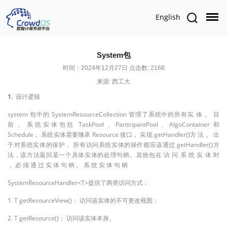
English
System包
时间：2024年12月27日 点击数: 2168
来源: 西工大
1.
设计逻辑
system
SystemResourceCollection
包中的
管理了系统中的所有实
体
。
目
TaskPool
ParticipantPool
AlgoContainer
前，
系统实体包括
、
、
和
Schedule
Resource
getHandler()
。系统实体需要继承
接口，
实现
方
法
。
出
getHandler()
于对系统实体的保护，
所有访问系统实体的操作都应该
通过
方
法，该方法返回某一个具体实体的处理句柄。其他包在
访
问
系
统
实
体
时
，
必
须
通
过
实
体
句
柄
。
系
统
实
体
句
柄
SystemResourceHandler<T>
提供了两类访问方式：
1. T getResourceView()
：
访问该实体的不可更改视图；
2. T getResource()
：
访问该实体本身。